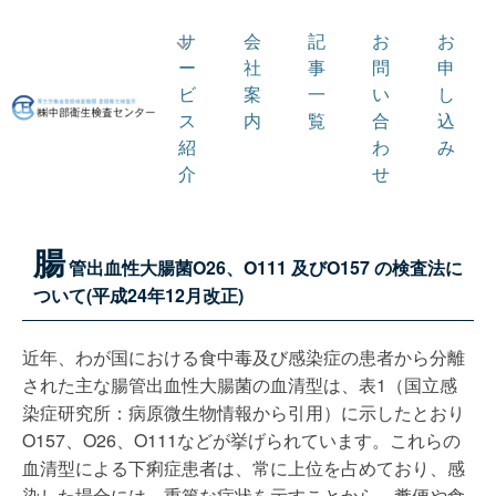
サ
会
記
お
お
ー
社
事
問
申
ビ
案
一
い
し
ス
内
覧
合
込
紹
わ
み
介
せ
腸
管出血性大腸菌O26、O111 及びO157 の検査法に
ついて(平成24年12月改正)
近年、わが国における食中毒及び感染症の患者から分離
された主な腸管出血性大腸菌の血清型は、表1（国立感
染症研究所：病原微生物情報から引用）に示したとおり
O157、O26、O111などが挙げられています。これらの
血清型による下痢症患者は、常に上位を占めており、感
染した場合には、重篤な症状を示すことから、糞便や食