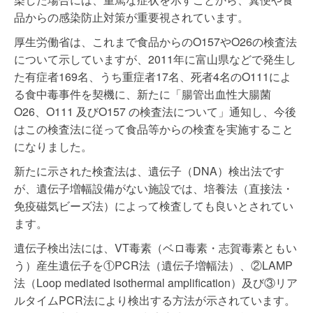
品からの感染防止対策が重要視されています。
厚生労働省は、これまで食品からのO157やO26の検査法
について示していますが、2011年に富山県などで発生し
た有症者169名、うち重症者17名、死者4名のO111によ
る食中毒事件を契機に、新たに「腸管出血性大腸菌
O26、O111 及びO157 の検査法について」通知し、今後
はこの検査法に従って食品等からの検査を実施すること
になりました。
新たに示された検査法は、遺伝子（DNA）検出法です
が、遺伝子増幅設備がない施設では、培養法（直接法・
免疫磁気ビーズ法）によって検査しても良いとされてい
ます。
遺伝子検出法には、VT毒素（ベロ毒素・志賀毒素ともい
う）産生遺伝子を①PCR法（遺伝子増幅法）、②LAMP
法（Loop mediated isothermal amplification）及び③リア
ルタイムPCR法により検出する方法が示されています。