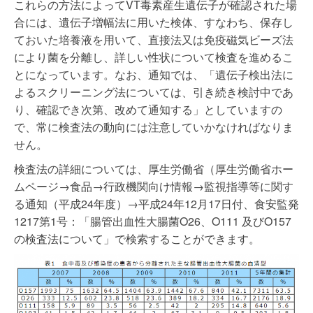
これらの方法によってVT毒素産生遺伝子が確認された場
合には、遺伝子増幅法に用いた検体、すなわち、保存し
ておいた培養液を用いて、直接法又は免疫磁気ビーズ法
により菌を分離し、詳しい性状について検査を進めるこ
とになっています。なお、通知では、「遺伝子検出法に
よるスクリーニング法については、引き続き検討中であ
り、確認でき次第、改めて通知する」としていますの
で、常に検査法の動向には注意していかなければなりま
せん。
検査法の詳細については、厚生労働省（厚生労働省ホー
ムページ→食品→行政機関向け情報→監視指導等に関す
る通知（平成24年度）→平成24年12月17日付、食安監発
1217第1号：「腸管出血性大腸菌O26、O111 及びO157
の検査法について」で検索することができます。