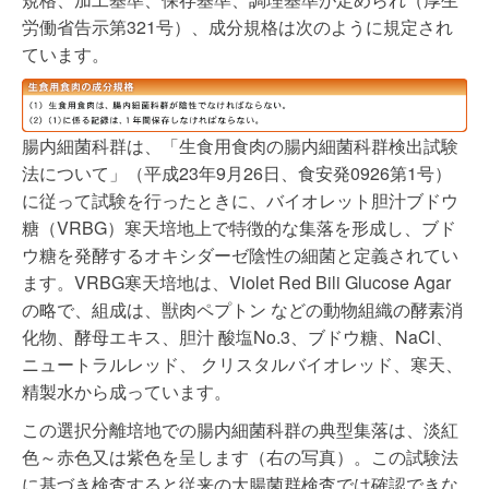
労働省告示第321号）、成分規格は次のように規定され
ています。
腸内細菌科群は、「生食用食肉の腸内細菌科群検出試験
法について」（平成23年9月26日、食安発0926第1号）
に従って試験を行ったときに、バイオレット胆汁ブドウ
糖（VRBG）寒天培地上で特徴的な集落を形成し、ブド
ウ糖を発酵するオキシダーゼ陰性の細菌と定義されてい
ます。VRBG寒天培地は、Violet Red Bili Glucose Agar
の略で、組成は、獣肉ペプトン などの動物組織の酵素消
化物、酵母エキス、胆汁 酸塩No.3、ブドウ糖、NaCl、
ニュートラルレッド、 クリスタルバイオレッド、寒天、
精製水から成っています。
この選択分離培地での腸内細菌科群の典型集落は、淡紅
色～赤色又は紫色を呈します（右の写真）。この試験法
に基づき検査すると従来の大腸菌群検査では確認できな