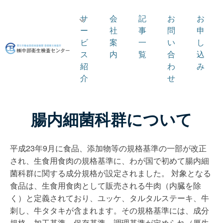
サ
会
記
お
お
ー
社
事
問
申
ビ
案
一
い
し
ス
内
覧
合
込
紹
わ
み
介
せ
腸内細菌科群について
平成23年9月に食品、添加物等の規格基準の一部が改正
され、生食用食肉の規格基準に、わが国で初めて腸内細
菌科群に関する成分規格が設定されました。 対象となる
食品は、生食用食肉として販売される牛肉（内臓を除
く）と定義されており、ユッケ、タルタルステーキ、牛
刺し、牛タタキが含まれます。その規格基準には、成分
規格、加工基準、保存基準、調理基準が定められ（厚生