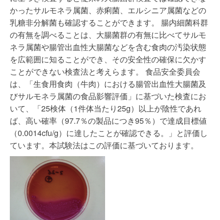
かったサルモネラ属菌、赤痢菌、エルシニア属菌などの
乳糖非分解菌も確認することができます。 腸内細菌科群
の有無を調べることは、大腸菌群の有無に比べてサルモ
ネラ属菌や腸管出血性大腸菌などを含む食肉の汚染状態
を広範囲に知ることができ、その安全性の確保に欠かす
ことができない検査法と考えらます。 食品安全委員会
は、「生食用食肉（牛肉）における腸管出血性大腸菌及
びサルモネラ属菌の食品影響評価」に基づいた検査にお
いて、「25検体（1件体当たり25g）以上が陰性であれ
ば、高い確率（97.7％の製品につき95％）で達成目標値
（0.0014cfu/g）に達したことが確認できる。」と評価し
ています。本試験法はこの評価に基づいております。