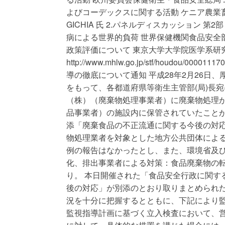
よびコーデックスに関する活動 ケニア農業
GICHIA 氏 2.パネルディスカッション 第
病による世界的負荷 世界保健機関食品安全部 
政策評価について 東京大学大学院医学系研究科
http://www.mhlw.go.jp/stf/houd
導の徹底について通知 平成28年2月26日
をもって、各都道府県等衛生主管部(局)長
（株）（廃棄物処理事業者）に廃棄物処理が依
品事業者）の施設内に保管されていたことが分
添「廃棄食品の不正流通に関する今後の対
物処理業者を対象とした地方公共団体によ
例の報告はなかったとし、また、環境省及
化、排出事業者による対策：食品廃棄物の転
り。 本日開催された「食品安全行政に関す
後の対応」が別添のとおり取りまとめられた
況を十分に把握するとともに、下記により監
監視指導計画に基づく立入検査において、