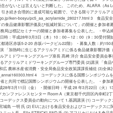
がないとは言えないと判断した。 このため、ALARA（As L
）の原則に則り、引き続き合理的に達成可能な範囲で、できる限りアクリルア
p/iken-bosyu/pc5_aa_acrylamide_280217.html 3 食品
ドの食品健康影響評価及び低減対策について」の開催と参加者
会事務局は標記セミナーの開催と参加者募集を公表した。 ・申込
日時：平成28年3月3日（木）10：00～12：00（9：30受付開
区赤坂5-2-20 赤坂パークビル22階） ・募集人数：約150名
)講演 「加熱時に生じるアクリルアミドに係る食品健康影響評価
リルアミドワーキンググループ座長 髙﨑 洋介 食品安全委員会事
じるアクリルアミドワーキンググループ専門委員 (2)講演 「食品
和広 農林水産省消費・安全局食品安全政策課課長補佐 (3)全体
/tokyo_risk_annai160303.html 4 コーデックスに係る国際シンポジウ
水産省と共同で標記国際シンポジウムの開催を公表した。 ・参加
28年3月11日（金） ・開催日時：平成 28 年3月22日（火）1
所：イイノカンファレンスセンター Room A（東京都千代田区内幸町2丁
のコーデックス委員会の動向について 1.基調講演 (1) コーデッ
城島 一明 氏 (2) EUにおける食品安全およびコーデックスに
ト長 Ella STRICKLAND 氏 (3) アフリカにおける食品