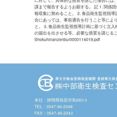
に対して、具体的な措置を講じた場合には
課まで報告するようお願する。 記 1. 関
報収集に努めること。 2. 食品衛生監視
合にあっては、事前通告を行うこと等によ
と。 3. 食品衛生監視指導計画に基づく
の届出を出させる等、必要な措置を講じること。 http://ww
Shokuhinanzenbu/0000114019.pdf
本社：静岡県島田市島663-3
TEL：0547-46-2348
FAX：0547-46-2343