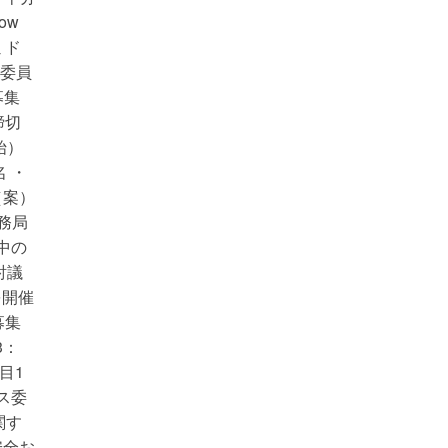
ow
ミド
安全委員
募集
締切
始）
 ・
（案）
務局
中の
討議
ムを開催
募集
3：
目1
クス委
関す
安全お