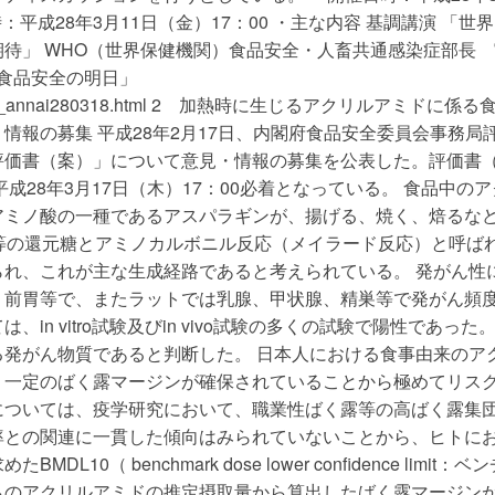
時：平成28年3月11日（金）17：00 ・主な内容 基調講演 「世
待」 WHO（世界保健機関）食品安全・人畜共通感染症部長 
「食品安全の明日」
/tokyo_risk_annai280318.html 2 加熱時に生じるアクリルアミドに係
情報の募集 平成28年2月17日、内閣府食品安全委員会事務局
評価書（案）」について意見・情報の募集を公表した。評価書
成28年3月17日（木）17：00必着となっている。 食品中の
アミノ酸の一種であるアスパラギンが、揚げる、焼く、焙るな
糖等の還元糖とアミノカルボニル反応（メイラード反応）と呼ば
れ、これが主な生成経路であると考えられている。 発がん性
、前胃等で、またラットでは乳腺、甲状腺、精巣等で発がん頻
n vitro試験及びin vivo試験の多くの試験で陽性であった
発がん物質であると判断した。 日本人における食事由来のア
、一定のばく露マージンが確保されていることから極めてリス
については、疫学研究において、職業性ばく露等の高ばく露集
率との関連に一貫した傾向はみられていないことから、ヒトに
（ benchmark dose lower confidence limit：ベ
らのアクリルアミドの推定摂取量から算出したばく露マージン