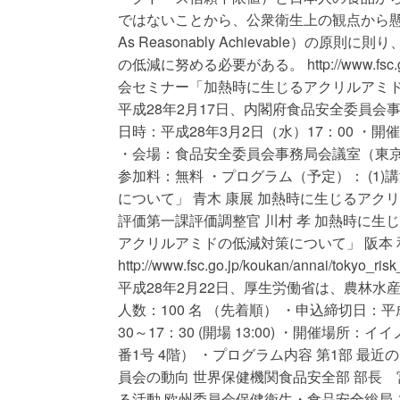
ではないことから、公衆衛生上の観点から懸念
As Reasonably Achievable
の低減に努める必要がある。 http://www.fsc.go.j
会セミナー「加熱時に生じるアクリルアミ
平成28年2月17日、内閣府食品安全委員
日時：平成28年3月2日（水）17：00 ・開催
・会場：食品安全委員会事務局会議室（東京都港
参加料：無料 ・プログラム（予定）： (1
について」 青木 康展 加熱時に生じるアク
評価第一課評価調整官 川村 孝 加熱時に生
アクリルアミドの低減対策について」 阪本 
http://www.fsc.go.jp/koukan/annai
平成28年2月22日、厚生労働省は、農林
人数：100 名 （先着順） ・申込締切日：平成
30～17：30 (開場 13:00) ・開催場
番1号 4階） ・プログラム内容 第1部 最近
員会の動向 世界保健機関食品安全部 部長 宮
る活動 欧州委員会保健衛生・食品安全総局 ユニッ