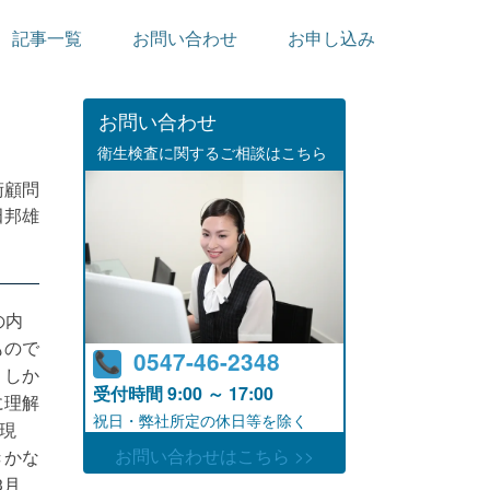
記事一覧
お問い合わせ
お申し込み
お問い合わせ
衛生検査に関するご相談はこちら
術顧問
田邦雄
の内
もので
0547-46-2348
。しか
受付時間
9:00 ～ 17:00
に理解
祝日・弊社所定の休日等を除く
現
お問い合わせはこちら >>
きかな
3月