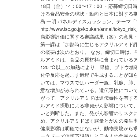
18日（金）14：00〜17：00 ・応募締切日
ける食品安全の現状・動向と日本に対する期
島 一明 パネルディスカッション、テーマ
http://www.fsc.go.jp/koukan/annai
康影響評価に関する審議結果（案）の意見・
第一課は「加熱時に生じるアクリルアミド
の概要は次のとおり。 なお、締切日時は、平
ルアミドは、食品の原材料に含まれている
120 ℃以上の加熱により、果糖、ブドウ
化学反応を起こす過程で生成することが知ら
いては、マウスではハーダー腺、乳腺、肺
意な増加がみられている。遺伝毒性については、i
がって、アクリルアミドは遺伝毒性を有する
ルアミド摂取による非発がん影響について
いと判断した。また、発がん影響のリスク
め、アクリルアミドばく露量とがんの発生
健康影響は明確ではないが、動物実験から求めたBMDL10
ークドーズ信頼下限値）と日本人の食品か