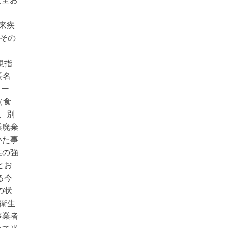
由来疾
とその
監視指
長名
コー
（食
、別
業廃棄
いた事
性の強
とお
る今
の状
衛生
事業者