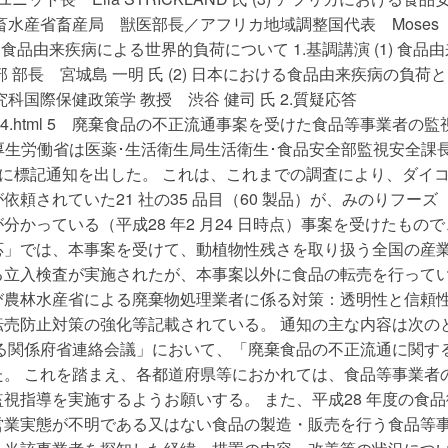
畜水産省畜産局 獣医部長／アフリカ地域調整国代表 Moses
2部 食品由来疾病による世界的負荷について 1.基調講演 (1) 食品
部長 宮城島 一明 氏 (2) 日本における食品由来疾病の負荷
国際保健政策学 教授 渋谷 健司 氏 2.質疑応答
ou/0000111704.html 5 廃棄食品の不正流通事案を受けた食品等事業者の
、厚生労働省は医薬･生活衛生局生活衛生･食品安全部監視安全課
宛に標記通知を出した。 これは、これまでの調査により、ダイ
頼されていた21 社の35 品目（60 製品）が、みのりフーズ
かっている（平成28 年2 月24 日時点）事案を受けたもので
応」では、本事案を受けて、動植物性残さを取り扱う全国の産
る立入検査が実施されたが、本事案以外に食品の転売を行って
び農林水産省による廃棄物処理業者に係る対策：透明性と信頼
売防止対策の強化等記載されている。 通知の主な内容は次の
る関係府省連絡会議」において、「廃棄食品の不正流通に関す
。 これを踏まえ、各都道府県等におかれては、食品等事業者
視指導を実施するようお願いする。 また、平成28 年度の食品
営業実態が不明である又はない食品の製造・販売を行う食品等