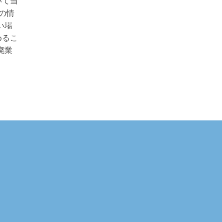
いて当
の情
い場
めるこ
廃業