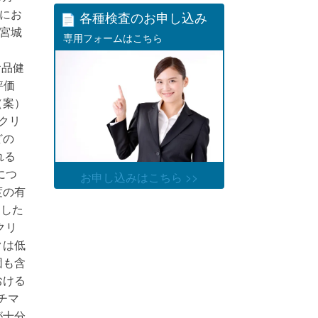
界にお
各種検査のお申し込み
宮城
専用フォームはこちら
る食品健
評価
（案）
アクリ
どの
れる
につ
お申し込みはこちら >>
度の有
。した
クリ
クは低
団も含
おける
ンチマ
が十分