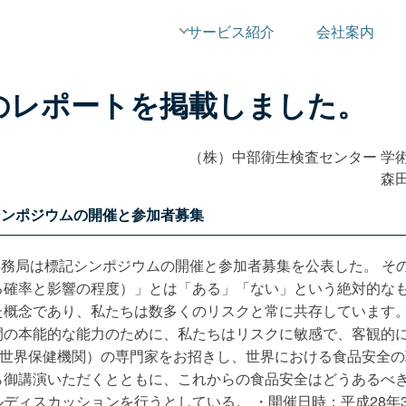
サービス紹介
会社案内
号のレポートを掲載しました。
（株）中部衛生検査センター 学
森
ンポジウムの開催と参加者募集
会事務局は標記シンポジウムの開催と参加者募集を公表した。 そ
る確率と影響の程度）」とは「ある」「ない」という絶対的な
た概念であり、私たちは数多くのリスクと常に共存しています
間の本能的な能力のために、私たちはリスクに敏感で、客観的
（世界保健機関）の専門家をお招きし、世界における食品安全の
ら御講演いただくとともに、これからの食品安全はどうあるべ
ディスカッションを行うとしている。 ・開催日時：平成28年