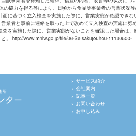
、当該事業者を探知した経緯、措置の内容、改善等の状況につ
係団体の協力を得る等により、日頃から食品等事業者の営業状況等
指導計画に基づく立入検査を実施した際に、営業実態が確認できな
り営業者と事前に連絡を取った上で改めて立入検査の実施に努
立入検査を実施した際に、営業実態がないことを確認した場合は、
w.mhlw.go.jp/file/06-Seisakujouhou-11130500-
サービス紹介
会社案内
記事一覧
お問い合わせ
お申し込み