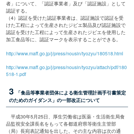
者」について、「認証事業者」及び「認証施設」として
認証する。
（4）認証を受けた認証事業者は、認証施設で認証を受
けた工程によって生産されたジビエ製品及び認証施設で
認証を受けた工程によって生産されたジビエを使用した
加工食品等に、認証マークを表示することができる。
http://www.maff.go.jp/j/press/nousin/tyozyu/180518.html
http://www.maff.go.jp/j/press/nousin/tyozyu/attach/pdf/180
518-1.pdf
3
「食品等事業者団体による衛生管理計画手引書策定
のためのガイダンス」の一部改正について
平成30年5月25日、厚生労働省は医薬・生活衛生局食
品監視安全課長名をもって各都道府県等衛生主管部
（局）長宛表記通知を出した。その主な内容は次の通