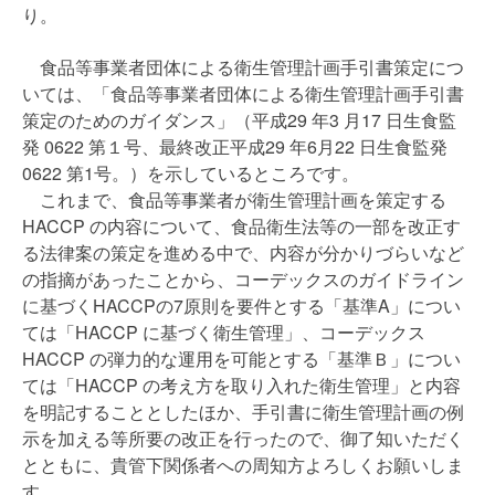
り。
食品等事業者団体による衛生管理計画手引書策定につ
いては、「食品等事業者団体による衛生管理計画手引書
策定のためのガイダンス」（平成29 年3 月17 日生食監
発 0622 第１号、最終改正平成29 年6月22 日生食監発
0622 第1号。）を示しているところです。
これまで、食品等事業者が衛生管理計画を策定する
HACCP の内容について、食品衛生法等の一部を改正す
る法律案の策定を進める中で、内容が分かりづらいなど
の指摘があったことから、コーデックスのガイドライン
に基づくHACCPの7原則を要件とする「基準A」につい
ては「HACCP に基づく衛生管理」、コーデックス
HACCP の弾力的な運用を可能とする「基準Ｂ」につい
ては「HACCP の考え方を取り入れた衛生管理」と内容
を明記することとしたほか、手引書に衛生管理計画の例
示を加える等所要の改正を行ったので、御了知いただく
とともに、貴管下関係者への周知方よろしくお願いしま
す。