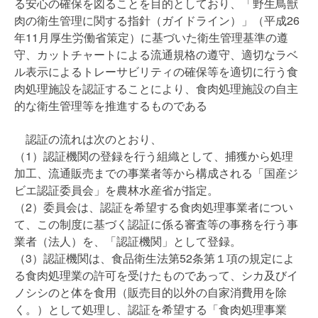
る安心の確保を図ることを目的としており、「野生鳥獣
肉の衛生管理に関する指針（ガイドライン）」（平成26
年11月厚生労働省策定）に基づいた衛生管理基準の遵
守、カットチャートによる流通規格の遵守、適切なラベ
ル表示によるトレーサビリティの確保等を適切に行う食
肉処理施設を認証することにより、食肉処理施設の自主
的な衛生管理等を推進するものである
認証の流れは次のとおり、
（1）認証機関の登録を行う組織として、捕獲から処理
加工、流通販売までの事業者等から構成される「国産ジ
ビエ認証委員会」を農林水産省が指定。
（2）委員会は、認証を希望する食肉処理事業者につい
て、この制度に基づく認証に係る審査等の事務を行う事
業者（法人）を、「認証機関」として登録。
（3）認証機関は、食品衛生法第52条第１項の規定によ
る食肉処理業の許可を受けたものであって、シカ及びイ
ノシシのと体を食用（販売目的以外の自家消費用を除
く。）として処理し、認証を希望する「食肉処理事業