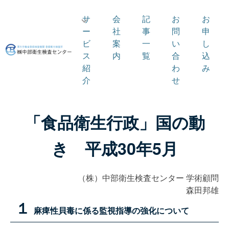
サ
会
記
お
お
ー
社
事
問
申
ビ
案
一
い
し
ス
内
覧
合
込
紹
わ
み
介
せ
「食品衛生行政」国の動
き 平成30年5月
（株）中部衛生検査センター 学術顧問
森田邦雄
１
麻痺性貝毒に係る監視指導の強化について