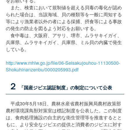
をお願いする。
また、検査において規制値を超える貝毒の毒化が認め
られた場合は、当該海域、貝の種類等を一般に周知する
等により漁業者以外の者による採捕、摂食等による事故
の発生の防止を図るよう対応をお願いする。
食中毒は、大阪府、アサリ、堺市、ムラサキイガイ、
兵庫県、ムラサキイガイ、兵庫県、ミル貝の内臓で発生
している。
http://www.mhlw.go.jp/file/06-Seisakujouhou-11130500-
Shokuhinanzenbu/0000205993.pdf
２
「国産ジビエ認証制度」の制定について公表
平成30年5月18日、農林水産省農村振興局農村政策部
農村環境課鳥獣対策室は標記制度を公表した。この制度
は、食肉処理施設の自主的な衛生管理等を推進するとと
もに、より安全なジビエの提供と消費者のジビエに対す