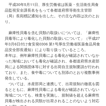
平成30年5月11日、厚生労働省は医薬・生活衛生局食
品監視安全課長名をもって各都道府県等衛生主管部
（局）長宛標記通知を出した。その主な内容は次のとお
り。
麻痺性貝毒を含む貝類の取扱いについては、「麻痺性
貝毒等により毒化した貝類の取扱いについて」（平成27
年3月6日付け食安発0306 第1号厚生労働省医薬食品局食
品安全部長通知）により取り扱っているところ。
本年は、例年麻痺性貝毒による毒化が確認されていなか
った海域においても毒化が確認され、各都道府県水産部
局による関係団体等に対する出荷自主規制要請が行われ
ており、また、食中毒についても別添のとおり複数事例
発生している。
ついては、水産部局と連携して、出荷規制の徹底を図
るとともに、麻痺性貝毒による毒化が確認されていない
海域についても、検査を実施し、規制値を超える麻痺性
貝毒が検出される貝類が出荷されることのないよう対応