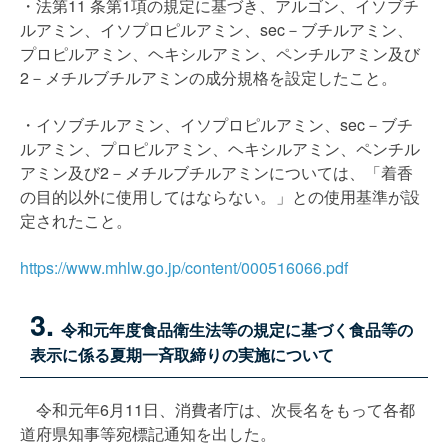
・法第11 条第1項の規定に基づき、アルゴン、イソブチ
ルアミン、イソプロピルアミン、sec－ブチルアミン、
プロピルアミン、ヘキシルアミン、ペンチルアミン及び
2－メチルブチルアミンの成分規格を設定したこと。
・イソブチルアミン、イソプロピルアミン、sec－ブチ
ルアミン、プロピルアミン、ヘキシルアミン、ペンチル
アミン及び2－メチルブチルアミンについては、「着香
の目的以外に使用してはならない。」との使用基準が設
定されたこと。
https://www.mhlw.go.jp/content/000516066.pdf
3.
令和元年度食品衛生法等の規定に基づく食品等の
表示に係る夏期一斉取締りの実施について
令和元年6月11日、消費者庁は、次長名をもって各都
道府県知事等宛標記通知を出した。