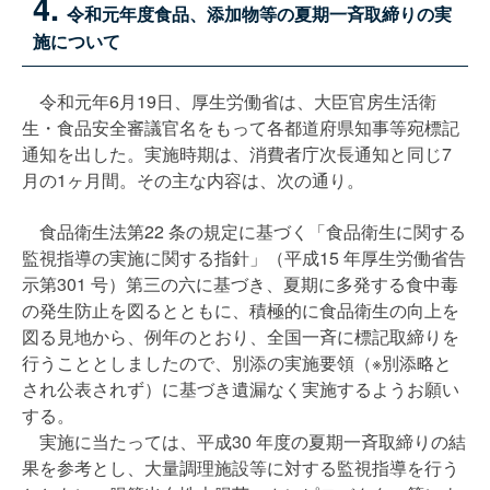
4.
令和元年度食品、添加物等の夏期一斉取締りの実
施について
令和元年6月19日、厚生労働省は、大臣官房生活衛
生・食品安全審議官名をもって各都道府県知事等宛標記
通知を出した。実施時期は、消費者庁次長通知と同じ7
月の1ヶ月間。その主な内容は、次の通り。
食品衛生法第22 条の規定に基づく「食品衛生に関する
監視指導の実施に関する指針」（平成15 年厚生労働省告
示第301 号）第三の六に基づき、夏期に多発する食中毒
の発生防止を図るとともに、積極的に食品衛生の向上を
図る見地から、例年のとおり、全国一斉に標記取締りを
行うこととしましたので、別添の実施要領（※別添略と
され公表されず）に基づき遺漏なく実施するようお願い
する。
実施に当たっては、平成30 年度の夏期一斉取締りの結
果を参考とし、大量調理施設等に対する監視指導を行う