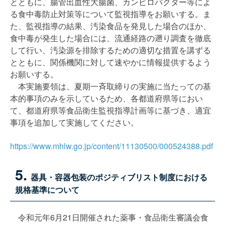
とともに、腸管出血性大腸菌、カンピロバクター等によ
る食中毒防止対策等について監視指導をお願いする。ま
た、監視指導の結果、汚染食品を発見した場合のほか、
食中毒が発生した場合には、流通経路の遡り調査を徹底
して行い、汚染源を排除するための適切な措置を講ずる
とともに、関係機関に対して速やかに情報提供するよう
お願いする。
本実施要領は、夏期一斉取締りの実施に当たっての基
本的事項のみを示しているため、各都道府県等におい
て、都道府県等食品衛生監視指導計画等に基づき、適宜
事項を追加して実施してください。
https://www.mhlw.go.jp/content/11130500/000524388.pdf
5.
器具・容器包装のポジティブリスト制度における
規格基準について
令和元年6月21日開催された薬事・食品衛生審議会食