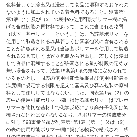
色料若しくは溶出又は浸出して食品に混和するおそれの
ないように加工されている着色料であること。別表第1
第1表（1）及び（2）の表中の使用可能ポリマー欄に掲
げる合成樹脂の原材料であって、これに含まれる物質
（以下「基ポリマー」という。）は、当該基ポリマーを
使用して製造される器具若しくは容器包装に含有される
ことが許容される量又は当該基ポリマーを使用して製造
される器具若しくは容器包装から溶出し、若しくは浸出
して食品に混和することが許容される量が特段の定めが
無い場合をもって、法第18条第1項の規格に定められて
いるものとし、同表の使用可能食品欄及び使用可能最高
温度欄に規定する制限を超えて器具及び容器包装の原材
料として使用してはならない。また、同表第1表（2）の
表中の使用可能ポリマー欄に掲げる基ポリマーはプレポ
リマーを適切な基材上で化学反応により高分子化又は架
橋されなければならない2なお、基ポリマーの構成成分
に対して98重量％超が別表第1第1表（第一）又は（2）
の表の使用可能ポリマー欄に掲げる物質で構成され、残
りの構成成分は同表第1表（3）の表に掲げるモノマーの