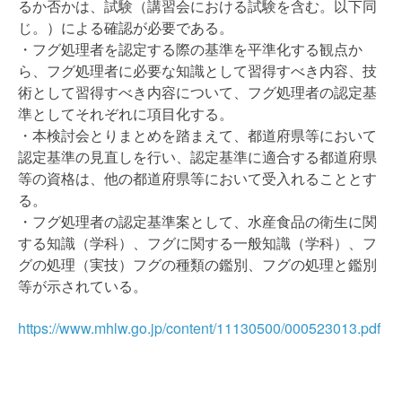
るか否かは、試験（講習会における試験を含む。以下同
じ。）による確認が必要である。
・フグ処理者を認定する際の基準を平準化する観点か
ら、フグ処理者に必要な知識として習得すべき内容、技
術として習得すべき内容について、フグ処理者の認定基
準としてそれぞれに項目化する。
・本検討会とりまとめを踏まえて、都道府県等において
認定基準の見直しを行い、認定基準に適合する都道府県
等の資格は、他の都道府県等において受入れることとす
る。
・フグ処理者の認定基準案として、水産食品の衛生に関
する知識（学科）、フグに関する一般知識（学科）、フ
グの処理（実技）フグの種類の鑑別、フグの処理と鑑別
等が示されている。
https://www.mhlw.go.jp/content/11130500/000523013.pdf