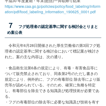
平成30 年度夏期・年末(総括)一斉取締り結果
https://www.caa.go.jp/policies/policy/food_labeling/inform
ation/pdf/food_labeling_information_190625_0001.pdf
７
フグ処理者の認定基準に関する検討会とりまと
め案公表
令和元年6月28日開催された厚生労働省の第3回フグ処
理者の認定基準に関する検討会において標記案が検討さ
れた。案の主な内容は、次の通り。
・食品衛生法第6条の規定により、有毒・有害食品等に
ついて販売禁止されており、同条第2号のただし書きの
規定により、例外的に、フグの有毒部位 除去等により販
売等が認められている。そのため、確実に魚種を特定
し、有毒部位を除去できる知識及び処理技術が必要であ
る。
・フグの有毒部位の除去等に必要な知識及び技術を有す