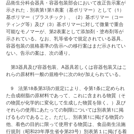
品衛生分科会器具・容器包装部会において改正告示案が
示された．別表第1第1表案（基ポリマー）として（1）
基ポリマー（プラスチック）、（2）基ポリマー（コー
ティング等）及び（3）基ポリマーに対して微量で重合
可能なモノマーが、第2表案として添加剤・塗布剤等が
示されている。なお、乳等省令で規定されている器具、
容器包装の規格基準の告示への移行案はまだ示されてい
ない。告示の案は、次の通り。
第3器具及び容器包装、A器具若しくは容器包装又はこ
れらの原材料一般の規格中に次の9が加えられている。
9 法第18条第3項の規定により、令第1条に定められ
た合成樹脂の原材料であって、これに含まれる物質（そ
の物質が化学的に変化して生成した物質を除く。）及び
それらの使用にあたっての制限については別表第1に掲
げるものであること。ただし、別表第1に掲げる物質の
他、着色の目的に限って使用する物質は、食品衛生法施
行規則（昭和23年厚生省令第23号）別表第１に掲げる着