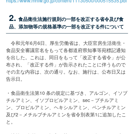
https://www.mhlw.go.jp/content/11130500/000515535.pdf
2.
食品衛生法施行規則の一部を改正する省令及び食
品、添加物等の規格基準の一部を改正する件について
令和元年6月6日、厚生労働省は、大臣官房生活衛生・
食品安全審議官名をもって各都道府県知事等宛標記通知
を出した。これは、同日をもって「改正する省令」が公
布され、「改正する件」が告示されたことに伴うもので
その主な内容は、次の通り。なお、施行は、公布日又は
告示日。
・食品衛生法第10 条の規定に基づき、アルゴン、イソブ
チルアミン、イソプロピルアミン、sec－ブチルアミ
ン、プロピルアミン、ヘキシルアミン、ペンチルアミン
及び2－メチルブチルアミンを省令別表第1に追加したこ
と。