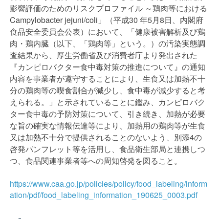
影響評価のためのリスクプロファイル ～鶏肉等における
Campylobacter jejuni/coli
」（平成30 年5月8日、内閣府
食品安全委員会公表）において、「健康被害解析及び鶏
肉・鶏内臓（以下、「鶏肉等」という。）の汚染実態調
査結果から、厚生労働省及び消費者庁より発出された
『カンピロバクター食中毒対策の推進について』の通知
内容を事業者が遵守することにより、生食又は加熱不十
分の鶏肉等の喫食割合が減少し、食中毒が減少すると考
えられる。」と示されていることに鑑み、カンピロバク
ター食中毒の予防対策について、引き続き、加熱が必要
な旨の確実な情報伝達等により、加熱用の鶏肉等が生食
又は加熱不十分で提供されることのないよう、別添4の
啓発パンフレット等を活用し、食品衛生部局と連携しつ
つ、食品関連事業者等への周知啓発を図ること。
https://www.caa.go.jp/policies/policy/food_labeling/inform
ation/pdf/food_labeling_information_190625_0003.pdf