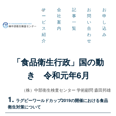
サ
会
記
お
お
ー
社
事
問
申
ビ
案
一
い
し
ス
内
覧
合
込
紹
わ
み
介
せ
「食品衛生行政」国の動
き 令和元年6月
（株）中部衛生検査センター 学術顧問 森田邦雄
1.
ラグビーワールドカップ2019の開催における食品
衛生対策について