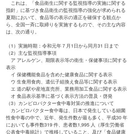
これは、「食品衛生に関する監視指導の実施に関する
指針」に基づき食品衛生の監視指導の強化が求められる
夏期において、食品等の表示の適正を確保する観点か
ら、全国一斉に取締りを実施するもので、その主な内容
は、次の通り。
（1）実施時期：令和元年７月1日から同月31 日まで
（2）主な監視指導事項
ア アレルゲン、期限表示等の衛生・保健事項に関する
表示
イ 保健機能食品を含めた健康食品に関する表示
ウ 生食用食肉、遺伝子組換え食品等に関する表示
エ 道の駅や産地直売所、業務用加工食品に関する表示
オ 食品表示基準に基づく表示方法の普及・啓発
（3）カンピロバクター食中毒対策の推進について
カンピロバクター食中毒は、日本で発生している細菌
性食中毒の中で、近年、発生件数が最も多く、平成30 年
においても事件数319 件、患者数1,995 人（厚生労働省
公表食中毒統計）で推移していること、及び「食品健康