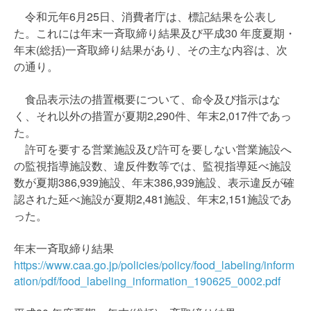
令和元年6月25日、消費者庁は、標記結果を公表し
た。これには年末一斉取締り結果及び平成30 年度夏期・
年末(総括)一斉取締り結果があり、その主な内容は、次
の通り。
食品表示法の措置概要について、命令及び指示はな
く、それ以外の措置が夏期2,290件、年末2,017件であっ
た。
許可を要する営業施設及び許可を要しない営業施設へ
の監視指導施設数、違反件数等では、監視指導延べ施設
数が夏期386,939施設、年末386,939施設、表示違反が確
認された延べ施設が夏期2,481施設、年末2,151施設であ
った。
年末一斉取締り結果
https://www.caa.go.jp/policies/policy/food_labeling/inform
ation/pdf/food_labeling_information_190625_0002.pdf