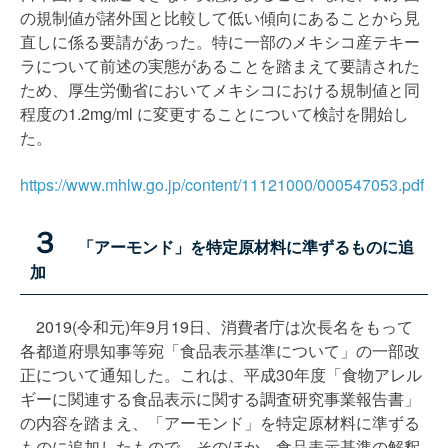
の規制値が諸外国と比較して低い傾向にあることから見
直しに係る要請があった。特に一部のメキシコ産テキー
ラについて前述の実態があることを踏まえて要請された
ため、厚生労働省においてメキシコにおける規制値と同
程度の1.2mg/ml に変更することについて検討を開始し
た。
https://www.mhlw.go.jp/content/11121000/000547053.pdf
３
「アーモンド」を特定原材料に準ずるものに追
加
2019(令和元)年9月19日、消費者庁は次長名をもって
各都道府県知事等宛「食品表示基準について」の一部改
正について通知した。これは、平成30年度「食物アレル
ギーに関連する食品表示に関する調査研究事業報告書」
の内容を踏まえ、「アーモンド」を特定原材料に準ずる
ものに追加したもので、そのほか、食品表示基準の解釈