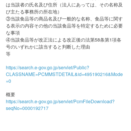
は当該者の氏名及び住所（法人にあっては、その名称及
び主たる事務所の所在地）
③当該食品等の商品名及び一般的な名称、食品等に関す
る表示の内容その他の当該食品等を特定するために必要
な事項
④当該食品等が改正法による改正後の法第58条第1項各
号のいずれかに該当すると判断した理由
等
https://search.e-gov.go.jp/servlet/Public?
CLASSNAME=PCMMSTDETAIL&id=495190216&Mode
=0
概要
https://search.e-gov.go.jp/servlet/PcmFileDownload?
seqNo=0000192717