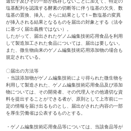
遺伝子及びその一部が残存しないことに加えて、特定の
塩基配列を認識する酵素の切断等に伴う塩基の欠失、数
塩基の置換、挿入、さらに結果として1～数塩基の変異
が挿入される結果となるものを届出の対象とする（法令
に基づく届出義務ではない）。
したがって、届出されたゲノム編集技術応用食品を利用
して製造加工された食品については、届出は要しない。
また、微生物由来のゲノム編集技術応用添加物の場合も
規定されている。
〇届出の方法等
・当該添加物がゲノム編集技術により得られた微生物を
利用して製造された、ゲノム編集技術応用食品及び添加
物については、その開発者、その代理人その他適切な資
料を提出することができる者が、原則として上市前に一
定の情報を届け出るものとし、届出がされた内容の一部
を厚生労働省は公表するものとする。
・ゲノム編集技術応用食品等については、当該食品等が