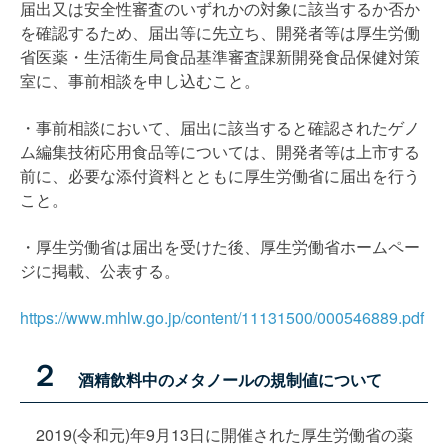
届出又は安全性審査のいずれかの対象に該当するか否か
を確認するため、届出等に先立ち、開発者等は厚生労働
省医薬・生活衛生局食品基準審査課新開発食品保健対策
室に、事前相談を申し込むこと。
・事前相談において、届出に該当すると確認されたゲノ
ム編集技術応用食品等については、開発者等は上市する
前に、必要な添付資料とともに厚生労働省に届出を行う
こと。
・厚生労働省は届出を受けた後、厚生労働省ホームペー
ジに掲載、公表する。
https://www.mhlw.go.jp/content/11131500/000546889.pdf
２
酒精飲料中のメタノールの規制値について
2019(令和元)年9月13日に開催された厚生労働省の薬