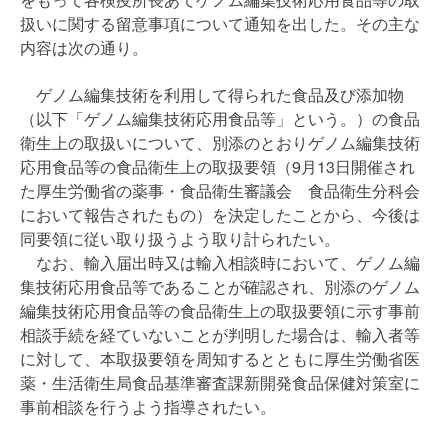
扱いに関する留意事項について通知を出した。その主な
内容は次の通り。
ゲノム編集技術を利用して得られた食品及び添加物
（以下「ゲノム編集技術応用食品等」という。）の食品
衛生上の取扱いについて、別添のとおりゲノム編集技術
応用食品等の食品衛生上の取扱要領（9月13日開催され
た厚生労働省の薬事・食品衛生審議会 食品衛生分科会
において報告されたもの）を決定したことから、今後は
同要領に従い取り扱うよう取り計られたい。
なお、輸入届出時又は輸入相談時において、ゲノム編
集技術応用食品等であることが確認され、別添のゲノム
編集技術応用食品等の食品衛生上の取扱要領に示す事前
相談手続を経ていないことが判明した場合は、輸入者等
に対して、本取扱要領を周知するとともに厚生労働省医
薬・生活衛生局食品基準審査課新開発食品保健対策室に
事前相談を行うよう指導されたい。