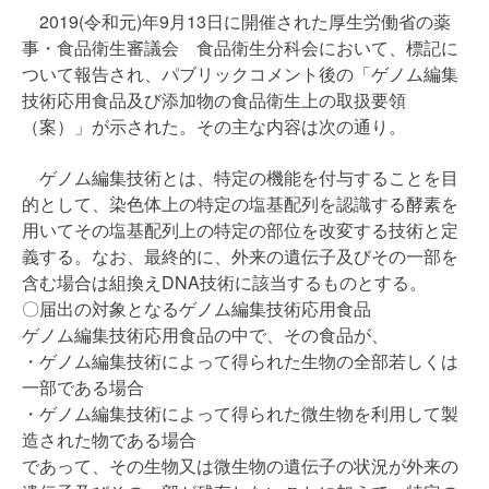
2019(令和元)年9月13日に開催された厚生労働省の薬
事・食品衛生審議会 食品衛生分科会において、標記に
ついて報告され、パブリックコメント後の「ゲノム編集
技術応用食品及び添加物の食品衛生上の取扱要領
（案）」が示された。その主な内容は次の通り。
ゲノム編集技術とは、特定の機能を付与することを目
的として、染色体上の特定の塩基配列を認識する酵素を
用いてその塩基配列上の特定の部位を改変する技術と定
義する。なお、最終的に、外来の遺伝子及びその一部を
含む場合は組換えDNA技術に該当するものとする。
〇届出の対象となるゲノム編集技術応用食品
ゲノム編集技術応用食品の中で、その食品が、
・ゲノム編集技術によって得られた生物の全部若しくは
一部である場合
・ゲノム編集技術によって得られた微生物を利用して製
造された物である場合
であって、その生物又は微生物の遺伝子の状況が外来の