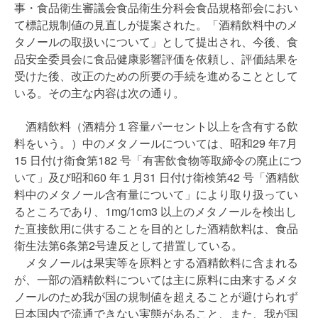
事・食品衛生審議会食品衛生分科会食品規格部会におい
て標記規制値の見直しが提案された。「酒精飲料中のメ
タノールの取扱いについて」として提出され、今後、食
品安全委員会に食品健康影響評価を依頼し、評価結果を
受けた後、改正のための所要の手続を進めることとして
いる。その主な内容は次の通り。
酒精飲料（酒精分１容量パーセント以上を含有する飲
料をいう。）中のメタノールについては、昭和29 年7月
15 日付け衛食第182 号「有害飲食物等取締令の廃止につ
いて」及び昭和60 年１月31 日付け衛検第42 号「酒精飲
料中のメタノール含有量について」により取り扱ってい
るところであり、1mg/1cm3 以上のメタノールを検出し
た直接飲用に供することを目的とした酒精飲料は、食品
衛生法第6条第2号違反として措置している。
メタノールは果実等を原料とする酒精飲料に含まれる
が、一部の酒精飲料については主に原料に由来するメタ
ノールのため我が国の規制値を超えることが避けられず
日本国内で流通できない実態があること、また、我が国