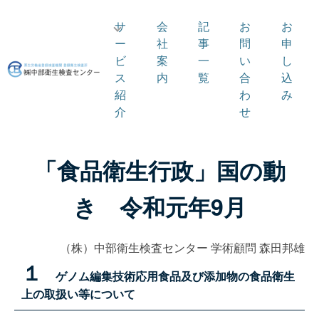
サ
会
記
お
お
ー
社
事
問
申
ビ
案
一
い
し
ス
内
覧
合
込
紹
わ
み
介
せ
「食品衛生行政」国の動
き 令和元年9月
（株）中部衛生検査センター 学術顧問 森田邦雄
１
ゲノム編集技術応用食品及び添加物の食品衛生
上の取扱い等について