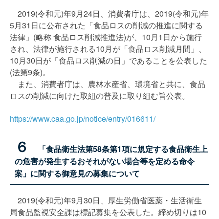
2019(令和元)年9月24日、消費者庁は、2019(令和元)年
5月31日に公布された「食品ロスの削減の推進に関する
法律」(略称 食品ロス削減推進法)が、10月1日から施行
され、法律が施行される10月が「食品ロス削減月間」、
10月30日が「食品ロス削減の日」であることを公表した
(法第9条)。
また、消費者庁は、農林水産省、環境省と共に、食品
ロスの削減に向けた取組の普及に取り組む旨公表。
https://www.caa.go.jp/notice/entry/016611/
６
「食品衛生法第58条第1項に規定する食品衛生上
の危害が発生するおそれがない場合等を定める命令
案」に関する御意見の募集について
2019(令和元)年9月30日、厚生労働省医薬・生活衛生
局食品監視安全課は標記募集を公表した。締め切りは10