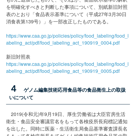
を明確化すべきと判断した事項について、別紙新旧対照
表のとおり「食品表示基準について（平成27年3月30日
消食表第139号）」を一部改正したものである。
https://www.caa.go.jp/policies/policy/food_labeling/food_l
abeling_act/pdf/food_labeling_act_190919_0004.pdf
新旧対照表
https://www.caa.go.jp/policies/policy/food_labeling/food_l
abeling_act/pdf/food_labeling_act_190919_0005.pdf
４
ゲノム編集技術応用食品等の食品衛生上の取扱
いについて
2019(令和元)年9月19日、厚生労働省は大臣官房生活
衛生・食品安全審議官名をもって各検疫所長宛標記通知
を出した。同時に医薬・生活衛生局食品基準審査課長名
をもって各検疫所長あてゲノム編集技術応用食品等の取