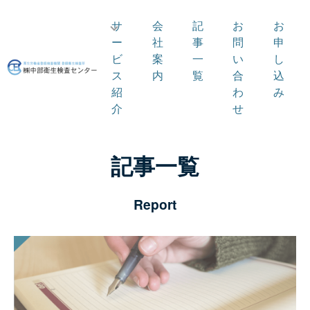
サ
会
記
お
お
ー
社
事
問
申
ビ
案
一
い
し
ス
内
覧
合
込
紹
わ
み
介
せ
記事一覧
Report